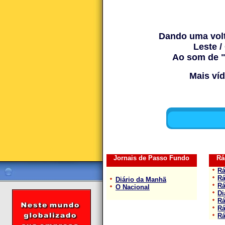
Dando uma volt
Leste /
Ao som de 
Mais ví
ff
Jornais de Passo Fundo
Rá
Rá
Rá
Diário da Manhã
Rá
O Nacional
Di
R
Rá
Rá