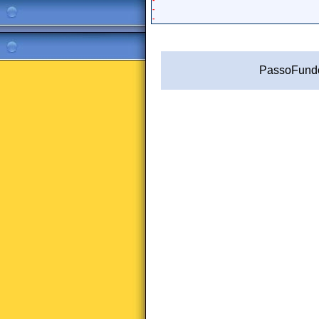
-
-
PassoFundo